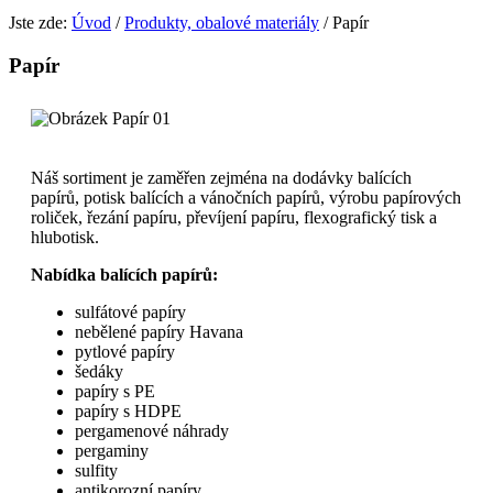
Jste zde:
Úvod
/
Produkty, obalové materiály
/
Papír
Papír
Náš sortiment je zaměřen zejména na dodávky balících
papírů, potisk balících a vánočních papírů, výrobu papírových
roliček, řezání papíru, převíjení papíru, flexografický tisk a
hlubotisk.
Nabídka balících papírů:
sulfátové papíry
nebělené papíry Havana
pytlové papíry
šedáky
papíry s PE
papíry s HDPE
pergamenové náhrady
pergaminy
sulfity
antikorozní papíry