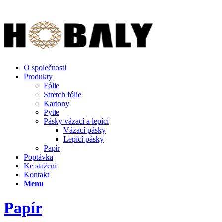
O společnosti
Produkty
Fólie
Stretch fólie
Kartony
Pytle
Pásky vázací a lepící
Vázací pásky
Lepící pásky
Papír
Poptávka
Ke stažení
Kontakt
Menu
Papír