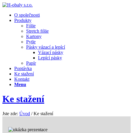
O společnosti
Produkty
Fólie
Stretch fólie
Kartony
Pytle
Pásky vázací a lepící
Vázací pásky
Lepící pásky
Papír
Poptávka
Ke stažení
Kontakt
Menu
Ke stažení
Jste zde:
Úvod
/
Ke stažení